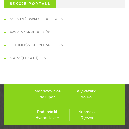
SEKCJE PORTALU
MONTAŻOWNICE DO OPON
WYWAŻARKI DO KÓŁ
PODNOŚNIKI HYDRAULICZNE
NARZĘDZIA RĘCZNE
Montażownice
Wyważarki
do Opon
do Kół
Podnośniki
Narzędzia
Hydrauliczne
Ręczne