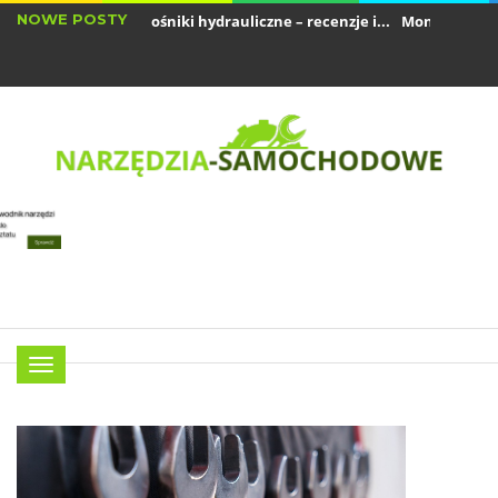
NOWE POSTY
ajnowsze podnośniki hydrauliczne – recenzje i...
Montażownice do op
ajczęstsze usterki podnośników hydraulicznych...
Menu