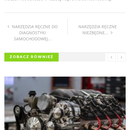
NARZĘDZIA RĘCZNE DO
NARZĘDZIA RĘCZNE
DIAGNOSTYKI
NIEZBĘDNE...
SAMOCHODOWEJ...
ZOBACZ RÓWNIEŻ