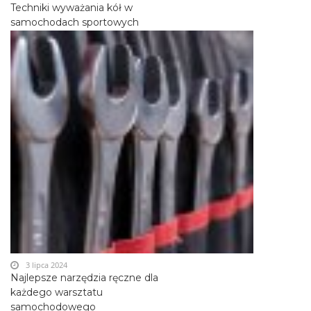
Techniki wyważania kół w
samochodach sportowych
3 lipca 2024
Najlepsze narzędzia ręczne dla
każdego warsztatu
samochodowego