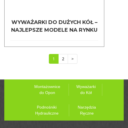
WYWAŻARKI DO DUŻYCH KÓŁ –
NAJLEPSZE MODELE NA RYNKU
1
2
>
Montażownice
Wyważarki
do Opon
do Kół
Podnośniki
Narzędzia
Hydrauliczne
Ręczne