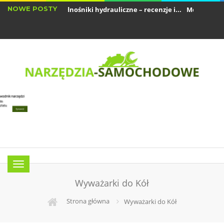
NOWE POSTY
Najnowsze podnośniki hydrauliczne – recenzje i...
Montażownice do
Najczęstsze usterki podnośników hydraulicznych...
Menu
Wyważarki do Kół
Strona główna
Wyważarki do Kół